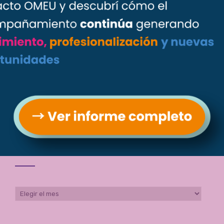
Más Ejecutivas
Más Emprendedoras
Novedades
Prensa
Socias
Archivos
Archivos