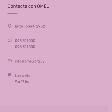
Contacta con OMEU
Brito Foresti 2952
098 811 000
098 311 000
info@omeu.org.uy
Lun. a vie.
9 a 17 hs.