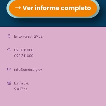
Contacta con OMEU
Brito Foresti 2952
098 811 000
098 311 000
info@omeu.org.uy
Lun. a vie.
9 a 17 hs.