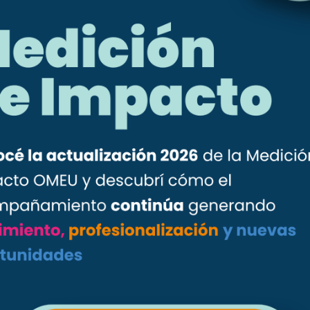
Entre Todas
Más Ejecutivas
Más Emprendedoras
Novedades
Prensa
Socias
Archivos
Archivos