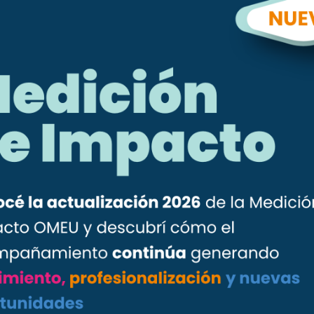
Categorías
Entre Todas
Más Ejecutivas
Más Emprendedoras
Novedades
Prensa
Socias