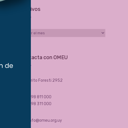
Archivos
Archivos
Contacta con OMEU
Brito Foresti 2952
098 811 000
098 311 000
info@omeu.org.uy