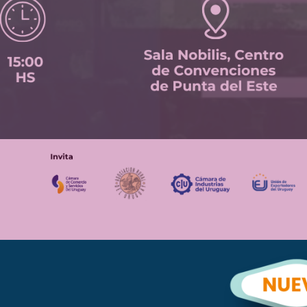
tter
Gmail
0