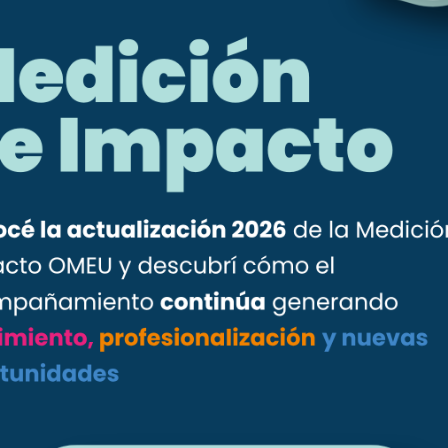
o & Business 2025
, uno de los eventos más relevantes del sector
rotagonistas”.
encias, aprendizajes y miradas que están transformando el agro
anel de referentes compartió sus recorridos profesionales y los
tor históricamente masculinizado.
 CIU)