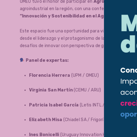
OMEU tuvo el honor de participar en
Agro en Punta Exp
agroindustrial en la región, con una conferencia propia:
“Innovación y Sostenibilidad en el Agro. Mujeres P
Este espacio fue una oportunidad para visibilizar experi
desde el liderazgo y el protagonismo de las mujeres. Un p
desafíos de innovar con perspectiva de género en un sec
Panel de expertas:
Florencia Herrera
(UPM / OMEU)
Virginia San Martín
(CEMU / ARU)
Patricia Isabel García
(Letis INTL / FCEM / OAME)
Elizabeth Misa
(Chiadel SA / Frigorífico Las Moras /
Ines Bonicelli
(Uruguay Innovation Hub)