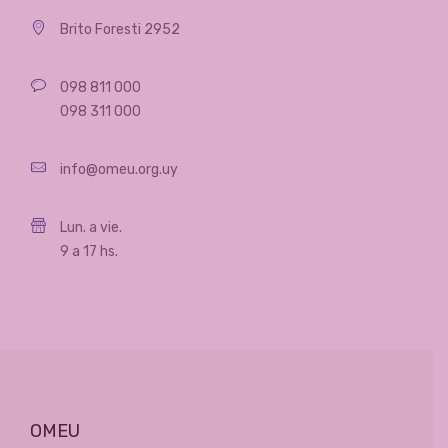
Brito Foresti 2952
098 811 000
098 311 000
info@omeu.org.uy
Lun. a vie.
9 a 17 hs.
OMEU