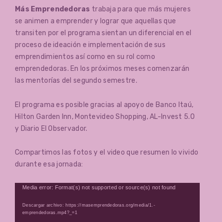
Más Emprendedoras
trabaja para que más mujeres
se animen a emprender y lograr que aquellas que
transiten por el programa sientan un diferencial en el
proceso de ideación e implementación de sus
emprendimientos así como en su rol como
emprendedoras. En los próximos meses comenzarán
las mentorías del segundo semestre.
El programa es posible gracias al apoyo de Banco Itaú,
Hilton Garden Inn, Montevideo Shopping, AL-Invest 5.0
y Diario El Observador.
Compartimos las fotos y el video que resumen lo vivido
durante esa jornada:
Reproductor
Media error: Format(s) not supported or source(s) not found
de
Descargar archivo: https://masemprendedoras.org/media/1.-
vídeo
emprendedoras.mp4?_=1